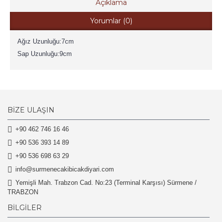
Açıklama
Yorumlar (0)
Ağız Uzunluğu:7cm
Sap Uzunluğu:9cm
BIZE ULAŞIN
+90 462 746 16 46
+90 536 393 14 89
+90 536 698 63 29
info@surmenecakibicakdiyari.com
Yemişli Mah. Trabzon Cad. No:23 (Terminal Karşısı) Sürmene /
TRABZON
BILGILER